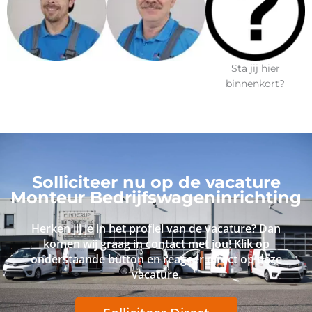
Sta jij hier
binnenkort?
Solliciteer nu op de vacature
Monteur Bedrijfswageninrichting
Herken jij je in het profiel van de vacature? Dan
komen wij graag in contact met jou! Klik op
onderstaande button en reageer direct op deze
vacature.