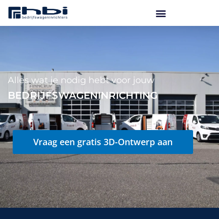
Ga
naar
de
inhoud
Alles wat je nodig hebt voor jouw
BEDRIJFSWAGENINRICHTING
Vraag een gratis 3D-Ontwerp aan