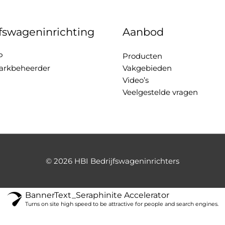
jfswageninrichting
Aanbod
P
Producten
rkbeheerder
Vakgebieden
Video’s
Veelgestelde vragen
© 2026
HBI Bedrijfswageninrichters
BannerText_Seraphinite Accelerator
Turns on site high speed to be attractive for people and search engines.