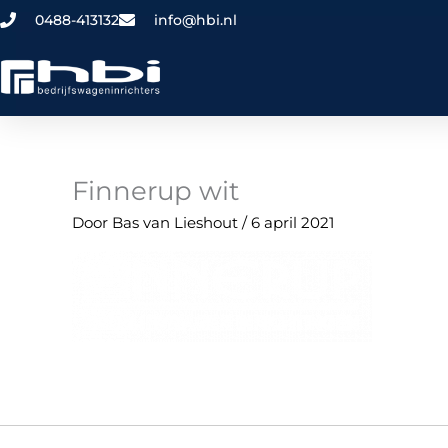
Ga
0488-413132
info@hbi.nl
naar
de
inhoud
Finnerup wit
Door
Bas van Lieshout
/
6 april 2021