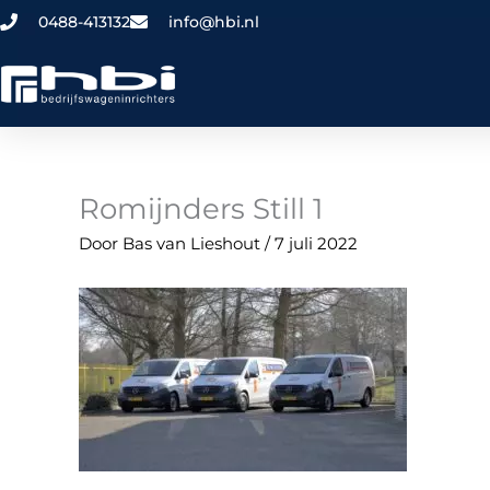
Ga
0488-413132
info@hbi.nl
naar
de
inhoud
Romijnders Still 1
Door
Bas van Lieshout
/
7 juli 2022