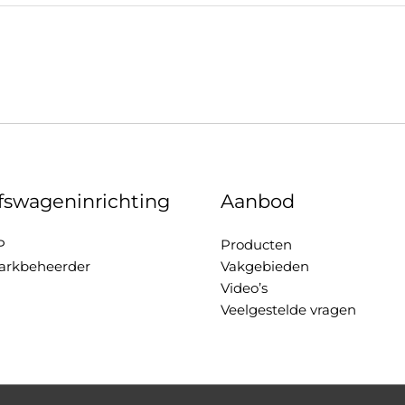
jfswageninrichting
Aanbod
P
Producten
rkbeheerder
Vakgebieden
Video’s
Veelgestelde vragen