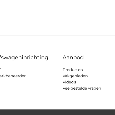
jfswageninrichting
Aanbod
P
Producten
rkbeheerder
Vakgebieden
Video’s
Veelgestelde vragen