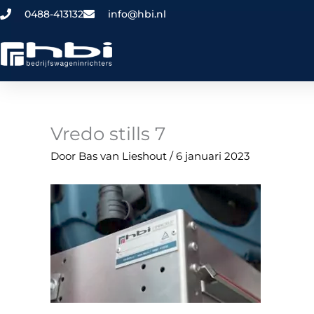
Ga
0488-413132
info@hbi.nl
naar
de
inhoud
Vredo stills 7
Door
Bas van Lieshout
/
6 januari 2023