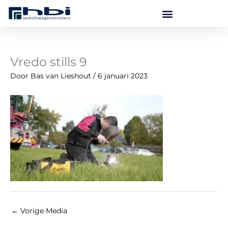
Ga
naar
de
inhoud
Vredo stills 9
Door
Bas van Lieshout
/
6 januari 2023
←
Vorige Media