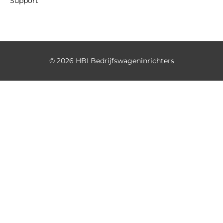
Support
© 2026
HBI Bedrijfswageninrichters