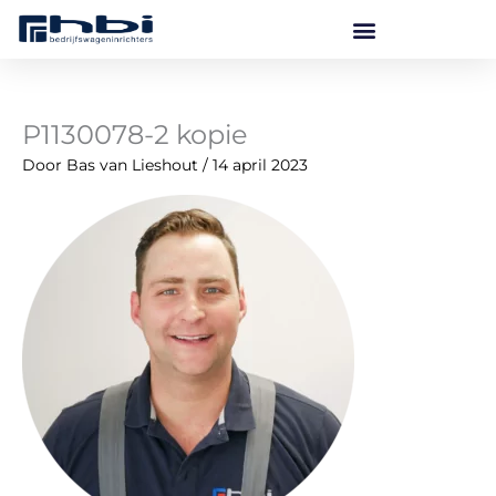
Ga
naar
de
inhoud
P1130078-2 kopie
Door
Bas van Lieshout
/
14 april 2023