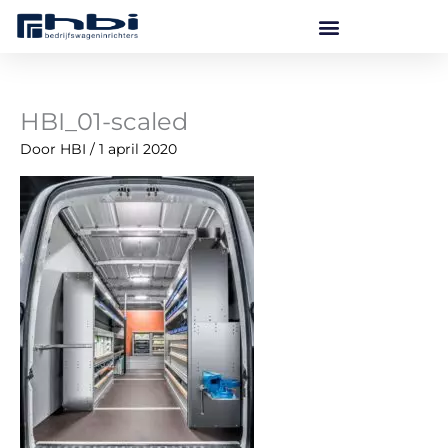
Ga
naar
de
inhoud
HBI_01-scaled
Door
HBI
/
1 april 2020