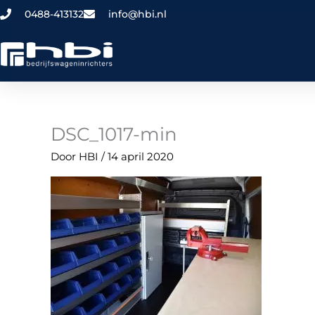
Ga
0488-413132
info@hbi.nl
naar
de
inhoud
DSC_1017-min
Door
HBI
/
14 april 2020