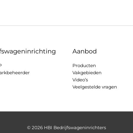
jfswageninrichting
Aanbod
P
Producten
rkbeheerder
Vakgebieden
Video’s
Veelgestelde vragen
© 2026
HBI Bedrijfswageninrichters