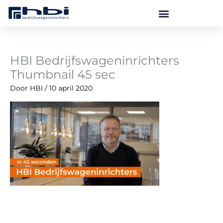
Ga
naar
de
inhoud
HBI Bedrijfswageninrichters
Thumbnail 45 sec
Door
HBI
/
10 april 2020