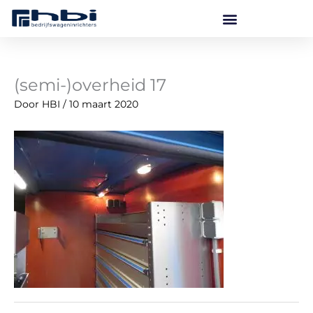
Ga
naar
de
inhoud
(semi-)overheid 17
Door
HBI
/
10 maart 2020