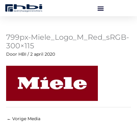
Ga
naar
de
inhoud
799px-Miele_Logo_M_Red_sRGB-
300×115
Door
HBI
/
2 april 2020
←
Vorige Media