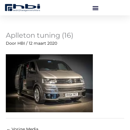
Ga
naar
de
inhoud
Aplleton tuning (16)
Door
HBI
/
12 maart 2020
←
Vorige Media