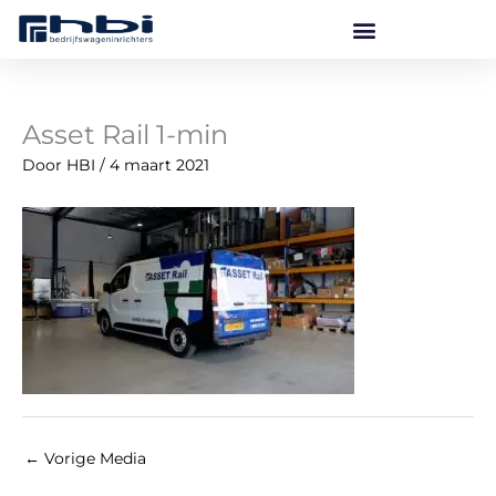
Ga
naar
de
inhoud
Asset Rail 1-min
Door
HBI
/
4 maart 2021
←
Vorige Media