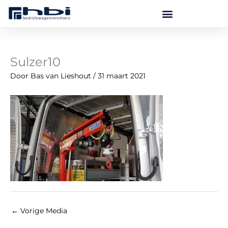
Ga
naar
de
inhoud
Sulzer10
Door
Bas van Lieshout
/
31 maart 2021
←
Vorige Media