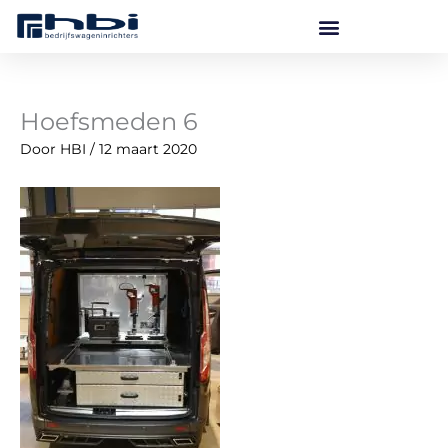
Ga
naar
de
inhoud
Hoefsmeden 6
Door
HBI
/
12 maart 2020