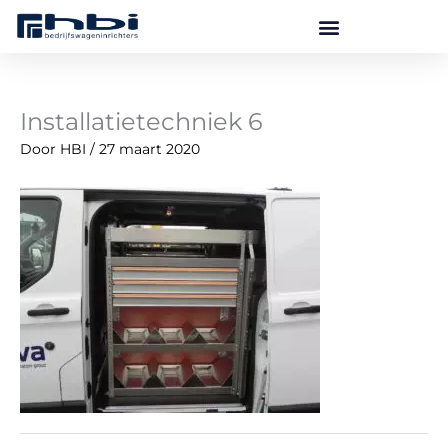
Ga
naar
de
inhoud
Installatietechniek 6
Door
HBI
/
27 maart 2020