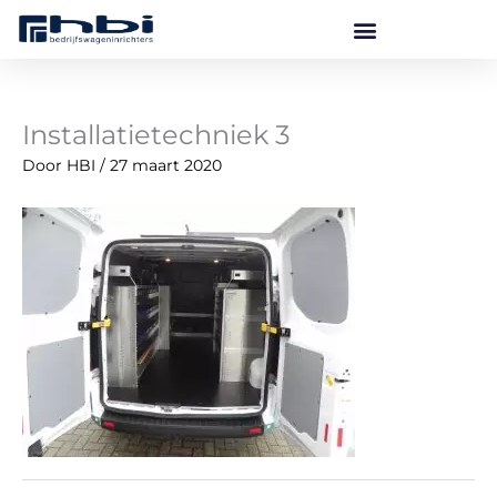
Ga
naar
de
inhoud
Installatietechniek 3
Door
HBI
/
27 maart 2020