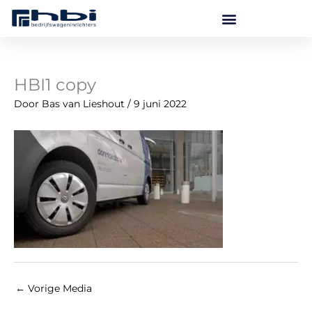
Ga
naar
de
inhoud
HBI1 copy
Door
Bas van Lieshout
/
9 juni 2022
←
Vorige Media