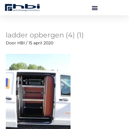
Ga
naar
de
inhoud
ladder opbergen (4) (1)
Door
HBI
/
15 april 2020