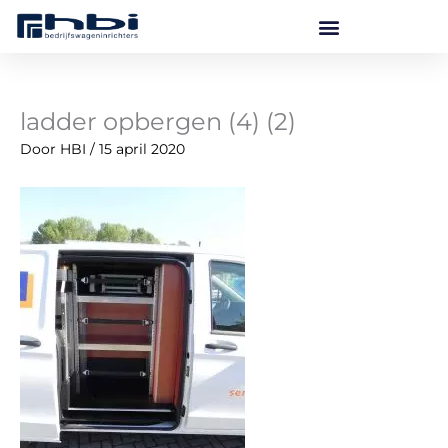
Ga
naar
de
inhoud
ladder opbergen (4) (2)
Door
HBI
/
15 april 2020