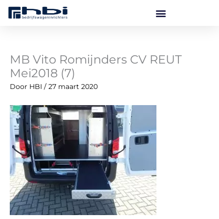
Ga
naar
de
inhoud
MB Vito Romijnders CV REUT
Mei2018 (7)
Door
HBI
/
27 maart 2020