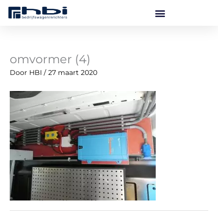
Ga
naar
de
inhoud
omvormer (4)
Door
HBI
/
27 maart 2020