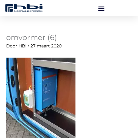
Ga
naar
de
inhoud
omvormer (6)
Door
HBI
/
27 maart 2020