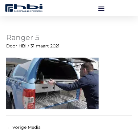
Ga
naar
de
inhoud
Ranger 5
Door
HBI
/
31 maart 2021
←
Vorige Media