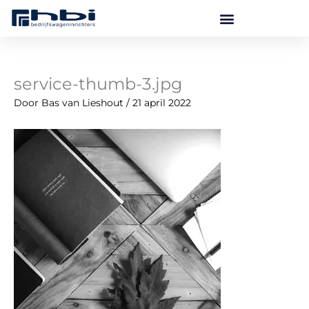
Ga
naar
de
inhoud
service-thumb-3.jpg
Door
Bas van Lieshout
/
21 april 2022