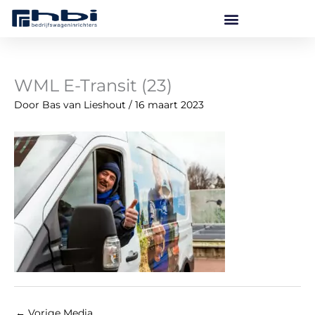
Ga
naar
de
inhoud
WML E-Transit (23)
Door
Bas van Lieshout
/
16 maart 2023
←
Vorige Media